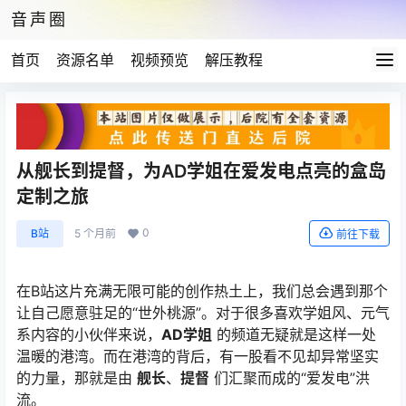
音声圈
首页
资源名单
视频预览
解压教程
从舰长到提督，为AD学姐在爱发电点亮的盒岛
定制之旅
0
B站
5 个月前
前往下载
在B站这片充满无限可能的创作热土上，我们总会遇到那个
让自己愿意驻足的“世外桃源”。对于很多喜欢学姐风、元气
系内容的小伙伴来说，
AD学姐
的频道无疑就是这样一处
温暖的港湾。而在港湾的背后，有一股看不见却异常坚实
的力量，那就是由
舰长
、
提督
们汇聚而成的“爱发电”洪
流。