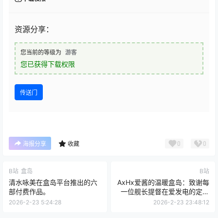
资源分享：
您当前的等级为
游客
您已获得下载权限
传送门
0
0
海报分享
收藏
B站
盒岛
B站
清水咏美在盒岛平台推出的六
AxHx爱酱的温暖盒岛：致谢每
部付费作品。
一位舰长提督在爱发电的定制
守护
2026-2-23 5:24:28
2026-2-23 23:48:12