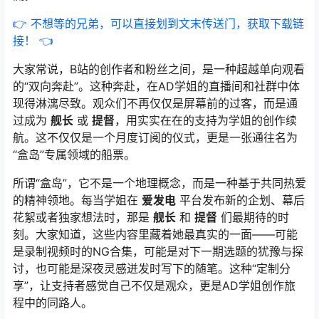
👉 不想等的兄弟，可以直接划到文末传送门，获取下载链
接！ 👈
大家常说，B站的创作者和粉丝之间，是一种超越单向观看
的“双向奔赴”。这种奔赴，在AD学姐的直播间和社群中体
现得淋漓尽致。观众们不再仅仅是屏幕前的过客，而是通
过成为
舰长
或
提督
，用实实在在的支持为学姐的创作续
航。这不仅仅是一个月度订阅的仪式，更是一张通往名为
“盒岛”专属领域的船票。
所谓“盒岛”，它不是一个地理概念，而是一种基于共同热爱
的精神领地。每当学姐在
爱发电
平台发布新的企划、幕后
花絮或者独家想法时，那是
舰长
和
提督
们最期待的时
刻。大家知道，这些内容里藏着她最真实的一面——可能
是录制视频时的NG合集，可能是对下一期选题的犹豫与探
讨，也可能是深夜灵感迸发时写下的随笔。这种“定制分
享”，让支持者感觉自己不仅是观众，更是AD学姐创作旅
程中的同路人。