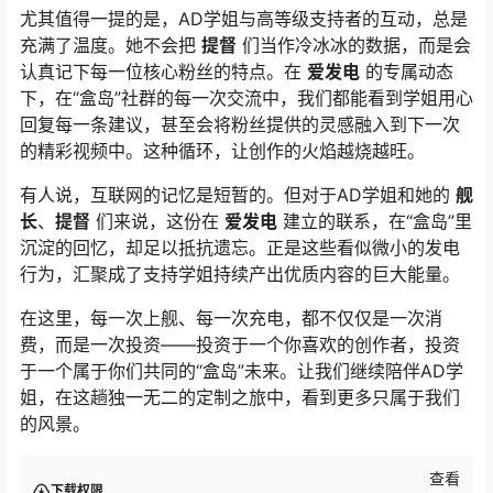
尤其值得一提的是，AD学姐与高等级支持者的互动，总是
充满了温度。她不会把
提督
们当作冷冰冰的数据，而是会
认真记下每一位核心粉丝的特点。在
爱发电
的专属动态
下，在“盒岛”社群的每一次交流中，我们都能看到学姐用心
回复每一条建议，甚至会将粉丝提供的灵感融入到下一次
的精彩视频中。这种循环，让创作的火焰越烧越旺。
有人说，互联网的记忆是短暂的。但对于AD学姐和她的
舰
长
、
提督
们来说，这份在
爱发电
建立的联系，在“盒岛”里
沉淀的回忆，却足以抵抗遗忘。正是这些看似微小的发电
行为，汇聚成了支持学姐持续产出优质内容的巨大能量。
在这里，每一次上舰、每一次充电，都不仅仅是一次消
费，而是一次投资——投资于一个你喜欢的创作者，投资
于一个属于你们共同的“盒岛”未来。让我们继续陪伴AD学
姐，在这趟独一无二的定制之旅中，看到更多只属于我们
的风景。
查看
下载权限