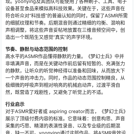
现。yoonying及其团队可能使用了各种刷子、工具、电子
设备甚至食品来模拟高科技效果。关键在于，这些声音在
符合听众对“科技感”的普遍认知的同时，保留了ASMR所需
的细腻纹理和节奏。后期混音则通过精细的均衡、混响和
声相调整，将这些声音妥帖地放置在三维音频空间中，创
造出一个既陌生又感觉“真实”的声学环境。
节奏、静默与动态范围的控制
高水平的ASMR作品懂得静默的力量。《梦幻士兵》中并
非填满声音，而是在关键动作前后留有短暂的、充满张力
的静默，让听众的听觉神经得以准备和回味，从而放大下
一个声音的冲击力。同时，作品的动态范围控制精良，从
极细微的呼吸声到相对响亮的机械启动声，过渡平滑自
然，既营造了戏剧性，又避免了听觉上的不适。
行业启示
对于ASMR爱好者或 aspiring creator而言，《梦幻士兵》
展示了顶级付费内容的标准。它意味着：创意构思、声音
采集的巧思、精湛的表演性录音、以及专业级的后期混
音，缺一不可。yoonying通过这部作品，将ASMR音效设