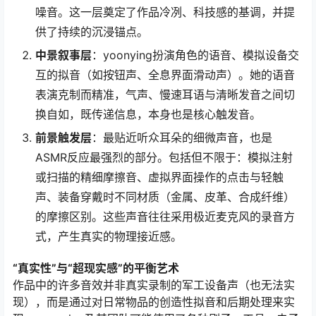
噪音。这一层奠定了作品冷冽、科技感的基调，并提
供了持续的沉浸锚点。
中景叙事层
：yoonying扮演角色的语音、模拟设备交
互的拟音（如按钮声、全息界面滑动声）。她的语音
表演克制而精准，气声、慢速耳语与清晰发音之间切
换自如，既传递信息，本身也是核心触发音。
前景触发层
：最贴近听众耳朵的细微声音，也是
ASMR反应最强烈的部分。包括但不限于：模拟注射
或扫描的精细摩擦音、虚拟界面操作的点击与轻触
声、装备穿戴时不同材质（金属、皮革、合成纤维）
的摩擦区别。这些声音往往采用极近麦克风的录音方
式，产生真实的物理接近感。
“真实性”与“超现实感”的平衡艺术
作品中的许多音效并非真实录制的军工设备声（也无法实
现），而是通过对日常物品的创造性拟音和后期处理来实