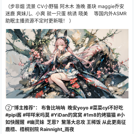
（步非烟 流景 CV小野猫 阿木木 渔晚 墨玦 maggie乔安
迷鹿 爽妹儿、小爽 就一只蛋 桃诱 晓美 等国内外ASMR
助眠主播资源不定时更新哦！ ）
②
“博主推荐”： 布鲁比呐呐 晚安yoyo #菜菜cyl不好吃
#pipi酱 #咩咩米吗莫 #YiDan的窝窝 #1m8的烤猫猫 #小
如快醒醒 #幽灵妹 芝恩? 黧落大总攻 王稀饭 从此更南征
鹿梧、梧桐别院 Rainnight_雨夜