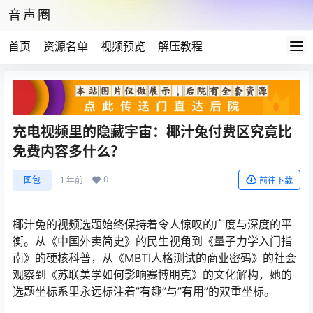
音声圈
首页
资源名单
视频预览
解压教程
充电视频里的隐藏宇宙：椰汁兔付费区究竟比
免费内容多什么？
0
图包
1 年前
前往下载
椰汁兔的视频选题始终保持着令人惊叹的广度与深度的平
衡。从《中国外卖简史》的民生视角到《量子力学入门指
南》的硬核科普，从《MBTI人格测试的商业密码》的社会
观察到《苏联美学如何影响赛博朋克》的文化解构，她的
选题坐标系里永远标注着”有趣”与”有用”的双重坐标。