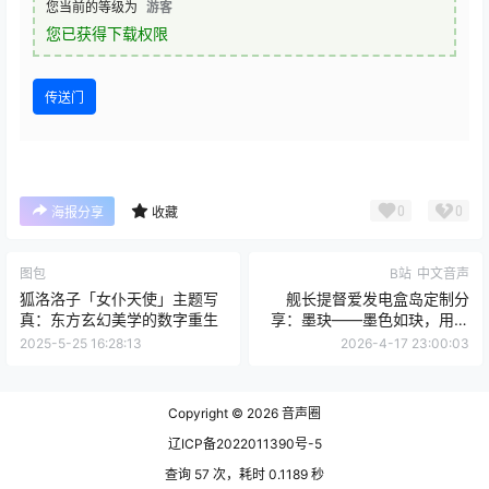
您当前的等级为
游客
您已获得下载权限
传送门
0
0
海报分享
收藏
图包
B站
中文音声
狐洛洛子「女仆天使」主题写
舰长提督爱发电盒岛定制分
真：东方玄幻美学的数字重生
享：墨玦——墨色如玦，用声
音书写古风世界的爱恨情仇
2025-5-25 16:28:13
2026-4-17 23:00:03
Copyright © 2026
音声圈
辽ICP备2022011390号-5
查询 57 次，耗时 0.1189 秒