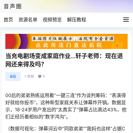
音声圈
首页
资源名单
视频预览
解压教程
当充电剧场变成家庭作业…轩子老师：现在退
网还来得及吗？
0
B站
1 年前
00后的弟弟熟练运用着”一键三连”作为谈判筹码：”表演得
好就给你投币”，这种新型家庭关系让弹幕炸开锅。数据显
示，18-24岁用户发出的”太真实了”弹幕占比高达43%，他
们正经历着相似的”数字鸿沟”。
（数据可视化：弹幕词云中”同款弟弟””我妈也这样”占据C