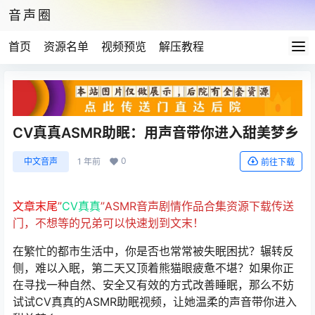
音声圈
首页
资源名单
视频预览
解压教程
CV真真ASMR助眠：用声音带你进入甜美梦乡
0
中文音声
1 年前
前往下载
文章末尾
”
CV真真
”ASMR音声剧情作品合集资源下载传送
门，不想等的兄弟可以快速划到文末！
在繁忙的都市生活中，你是否也常常被失眠困扰？辗转反
侧，难以入眠，第二天又顶着熊猫眼疲惫不堪？如果你正
在寻找一种自然、安全又有效的方式改善睡眠，那么不妨
试试CV真真的ASMR助眠视频，让她温柔的声音带你进入