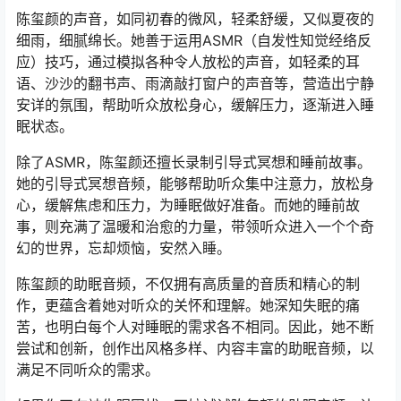
陈玺颜的声音，如同初春的微风，轻柔舒缓，又似夏夜的
细雨，细腻绵长。她善于运用ASMR（自发性知觉经络反
应）技巧，通过模拟各种令人放松的声音，如轻柔的耳
语、沙沙的翻书声、雨滴敲打窗户的声音等，营造出宁静
安详的氛围，帮助听众放松身心，缓解压力，逐渐进入睡
眠状态。
除了ASMR，陈玺颜还擅长录制引导式冥想和睡前故事。
她的引导式冥想音频，能够帮助听众集中注意力，放松身
心，缓解焦虑和压力，为睡眠做好准备。而她的睡前故
事，则充满了温暖和治愈的力量，带领听众进入一个个奇
幻的世界，忘却烦恼，安然入睡。
陈玺颜的助眠音频，不仅拥有高质量的音质和精心的制
作，更蕴含着她对听众的关怀和理解。她深知失眠的痛
苦，也明白每个人对睡眠的需求各不相同。因此，她不断
尝试和创新，创作出风格多样、内容丰富的助眠音频，以
满足不同听众的需求。