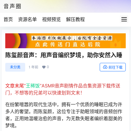
音声圈
首页
资源名单
视频预览
解压教程
陈玺颜音声：用声音编织梦境，助你安然入睡
0
未分类
1 年前
前往下载
文章末尾
”
王稀饭
”ASMR音声剧情作品合集资源下载传送
门，不想等的兄弟可以快速划到文末！
在纷繁喧嚣的现代生活中，拥有一个优质的睡眠已成为许
多人的奢望。而陈玺颜，这位专注于助眠领域的音频创作
者，正用她温暖治愈的声音，为无数失眠者编织着甜美的
梦境。