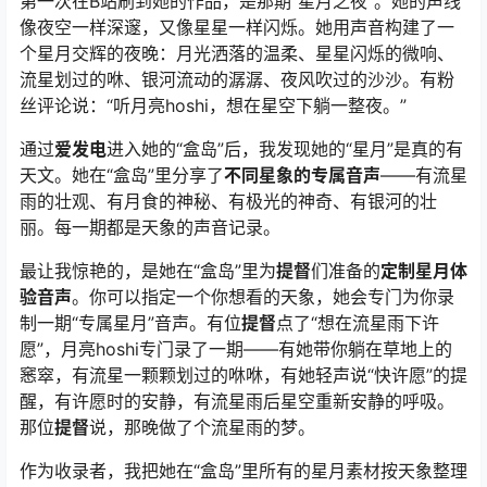
第一次在B站刷到她的作品，是那期“星月之夜”。她的声线
像夜空一样深邃，又像星星一样闪烁。她用声音构建了一
个星月交辉的夜晚：月光洒落的温柔、星星闪烁的微响、
流星划过的咻、银河流动的潺潺、夜风吹过的沙沙。有粉
丝评论说：“听月亮hoshi，想在星空下躺一整夜。”
通过
爱发电
进入她的“盒岛”后，我发现她的“星月”是真的有
天文。她在“盒岛”里分享了
不同星象的专属音声
——有流星
雨的壮观、有月食的神秘、有极光的神奇、有银河的壮
丽。每一期都是天象的声音记录。
最让我惊艳的，是她在“盒岛”里为
提督
们准备的
定制星月体
验音声
。你可以指定一个你想看的天象，她会专门为你录
制一期“专属星月”音声。有位
提督
点了“想在流星雨下许
愿”，月亮hoshi专门录了一期——有她带你躺在草地上的
窸窣，有流星一颗颗划过的咻咻，有她轻声说“快许愿”的提
醒，有许愿时的安静，有流星雨后星空重新安静的呼吸。
那位
提督
说，那晚做了个流星雨的梦。
作为收录者，我把她在“盒岛”里所有的星月素材按天象整理