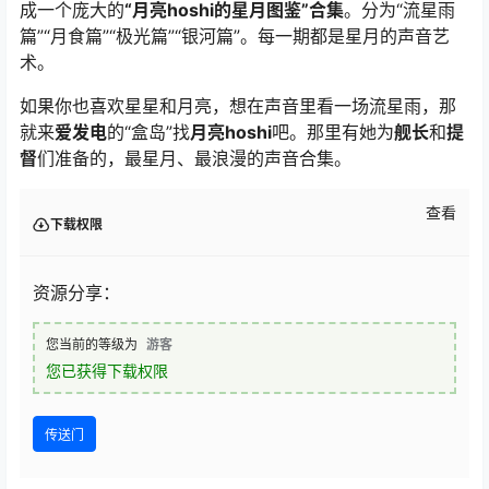
成一个庞大的
“月亮hoshi的星月图鉴”合集
。分为“流星雨
篇”“月食篇”“极光篇”“银河篇”。每一期都是星月的声音艺
术。
如果你也喜欢星星和月亮，想在声音里看一场流星雨，那
就来
爱发电
的“盒岛”找
月亮hoshi
吧。那里有她为
舰长
和
提
督
们准备的，最星月、最浪漫的声音合集。
查看
下载权限
资源分享：
您当前的等级为
游客
您已获得下载权限
传送门