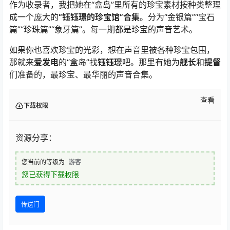
作为收录者，我把她在“盒岛”里所有的珍宝素材按种类整理
成一个庞大的
“钰钰璟的珍宝馆”合集
。分为“金银篇”“宝石
篇”“珍珠篇”“象牙篇”。每一期都是珍宝的声音艺术。
如果你也喜欢珍宝的光彩，想在声音里被各种珍宝包围，
那就来
爱发电
的“盒岛”找
钰钰璟
吧。那里有她为
舰长
和
提督
们准备的，最珍宝、最华丽的声音合集。
查看
下载权限
资源分享：
您当前的等级为
游客
您已获得下载权限
传送门