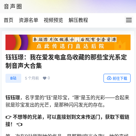
音声圈
首页
资源名单
视频预览
解压教程
钰钰璟：我在爱发电盒岛收藏的那些宝光系定
制音声大合集
0
B站
5 个月前
前往下载
钰钰璟
，名字里的“钰”是珍宝，“璟”是玉的光彩——合起来
就是珍宝发出的光芒，是那种闪闪发光的存在。
👉 不想等的兄弟，可以直接划到文末传送门，获取下载链
接！ 👈