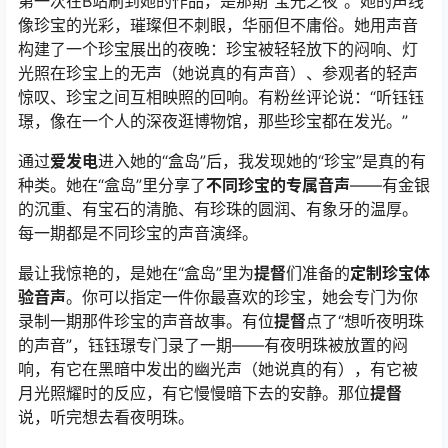
第一次在B站刷到她的作品，是那期“宝光之夜”。她的声线
像珍宝的光彩，璀璨但不刺眼，华丽但不庸俗。她用声音
构建了一个珍宝展出的夜晚：珍宝被轻轻放下的闷响、灯
光照在珍宝上的无声（她说真的有声音）、参观者的轻声
惊叹、珍宝之间互相映照的回响。有粉丝评论说：“听钰钰
璟，像在一个人的深夜逛博物馆，那些珍宝都在发光。”
通过
爱发电
进入她的“盒岛”后，我发现她的“珍宝”是真的有
种类。她在“盒岛”里分享了
不同珍宝的专属音声
——有金银
的沉重、有宝石的清脆、有珍珠的圆润、有象牙的温厚。
每一期都是不同珍宝的声音演绎。
最让我惊艳的，是她在“盒岛”里为
提督
们准备的
定制珍宝体
验音声
。你可以指定一件你最喜欢的珍宝，她会专门为你
录制一期那件珍宝的声音故事。有位
提督
点了“想听夜明珠
的声音”，钰钰璟专门录了一期——有夜明珠被放置的闷
响，有它在黑暗中发出的幽光声（她说真的有），有它被
月光照耀时的反应，有它慢慢暗下去的安静。那位
提督
说，听完想去看夜明珠。