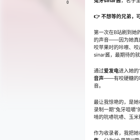
兔牙sinar酱
，名字
0
👉 不想等的兄弟，
第一次在B站刷到她
的声音——因为她真
咬苹果时的咔嚓、咬
sinar酱，最期待
通过
爱发电
进入她的
音声
——有咬硬糖的
音。
最让我惊艳的，是她在
录制一期“兔牙咀嚼
啃的吭哧吭哧、玉米
作为收录者，我把她