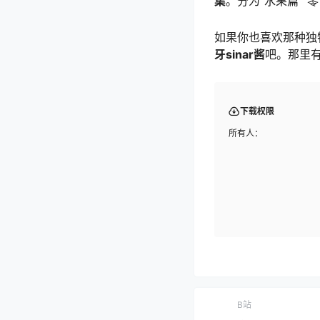
集
。分为“水果篇”“
如果你也喜欢那种独
牙sinar酱
吧。那里
下载权限
所有人：
B站