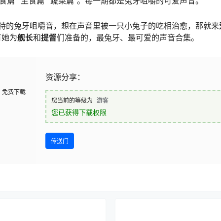
零食篇”“主食篇”“蔬菜篇”。每一期都是兔牙咀嚼的可爱声音。
特的兔牙咀嚼音，想在声音里被一只小兔子的吃相治愈，那就来
有她为
舰长
和
提督
们准备的，最兔牙、最可爱的声音合集。
资源分享：
免费下载
您当前的等级为
游客
您已获得下载权限
传送门