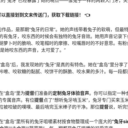
里的“兔牙”已经暴露了她的萌点——像兔子一样的两颗大门牙，
可以直接划到文末传送门，获取下载链接！ 👈
的作品，是那期“兔牙的日常”。她的声线带着兔子的软萌，但最
的有兔牙，咬东西的时候会有独特的兔牙音效。她用声音记录下
胡萝卜时的脆响、咬笔帽时的摩擦、咬嘴唇时的不好意思。有粉
的就是她咬东西的声音，太可爱了。”
“盒岛”后，我发现她的“兔牙”是真的有特色。她在“盒岛”里分享了
咔嚓、咬软糖的黏腻、咬饼干的酥脆、咬水果的多汁。每一段都
“盒岛”里为
提督
们准备的
定制兔牙体验音声
。你可以指定一种
”的专属音声。有位
提督
点了“想听兔牙啃玉米”，兔牙专门买来玉
粒被咬破的噗噗、最后啃完玉米棒子的干净。那位
提督
说，听完
在“盒岛”里所有的兔牙咀嚼素材按食物整理成一个庞大的
“兔牙s