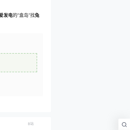
爱发电
的“盒岛”找
兔
B站