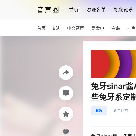
音声圈
首页
资源名单
视频预览
首页
B站
中文音声
爱发电
盒岛
斗鱼
兔牙sina
些兔牙系定
B站
5 个月前