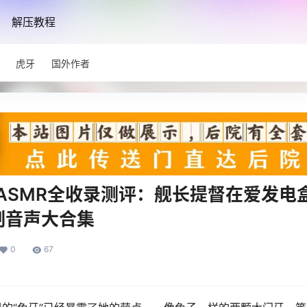
解压教程
虎牙
国外作者
r酱ASMR全收录测评：舰长提督在爱发
制音声大合集
0
67