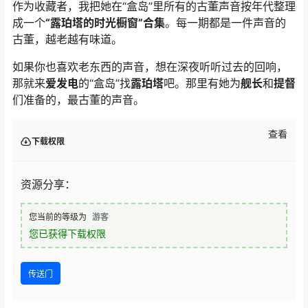
作为收藏者，我把她在“盒岛”里所有的古董声音按年代整理
成一个
“露珀塔的时光橱窗”合集
。每一期都是一件声音的
古董，越老越有味道。
如果你也喜欢老东西的声音，想在深夜听听过去的回响，
那就来
爱发电
的“盒岛”找
露珀塔
吧。那里有她为
舰长
和
提督
们准备的，最古董的声音。
查看
下载权限
资源分享：
您当前的等级为
游客
您已获得下载权限
传送门