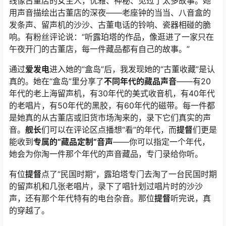
线像古董店的女主人，优雅、神秘、见过了太多故事。她
用声音描绘出古董店的深夜——老座钟的当当、八音盒的
发条声、留声机的沙沙、古董电话的铃响、瓷器相碰的脆
响。有粉丝评论说：“听露珀塔的作品，像逛进了一家只在
午夜开门的古董店，每一件藏品都有自己的故事。”
通过
爱发电
进入她的“盒岛”后，我发现她的“古董收藏”是认
真的。她在“盒岛”里分享了
不同年代的藏品声音
——有20
年代的老上海留声机，有30年代的美式收音机，有40年代
的老唱片，有50年代的黑胶，有60年代的磁带。每一件都
是她真的从古董店或旧货市场淘来的，录下它们真实的声
音。
舰长
们可以在评论区点播想“看”的年代，而
提督
们更是
能收到
专属的“藏品定制”音声
——你可以指定一个年代，
她会为你淘一件那个年代的声音藏品，专门录给你听。
有位
提督
点了“民国时期”，露珀塔专门去淘了一台民国时期
的留声机和几张老唱片，录下了唱针划过唱片时的沙沙
声，还有那个年代特有的电台杂音。那位
提督
听完说，真
的穿越了。