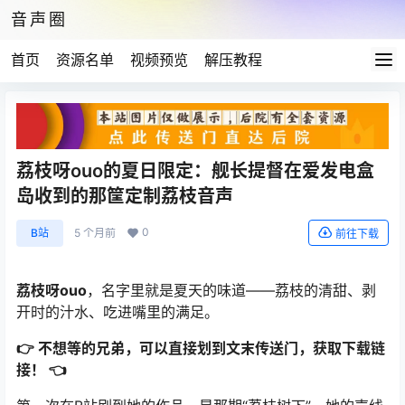
音声圈
首页
资源名单
视频预览
解压教程
荔枝呀ouo的夏日限定：舰长提督在爱发电盒
岛收到的那筐定制荔枝音声
0
B站
5 个月前
前往下载
荔枝呀ouo
，名字里就是夏天的味道——荔枝的清甜、剥
开时的汁水、吃进嘴里的满足。
👉 不想等的兄弟，可以直接划到文末传送门，获取下载链
接！ 👈