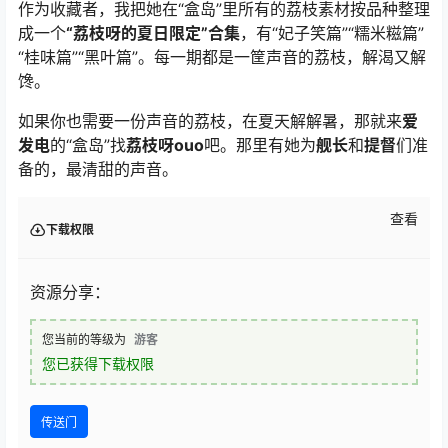
作为收藏者，我把她在“盒岛”里所有的荔枝素材按品种整理
成一个
“荔枝呀的夏日限定”合集
，有“妃子笑篇”“糯米糍篇”
“桂味篇”“黑叶篇”。每一期都是一筐声音的荔枝，解渴又解
馋。
如果你也需要一份声音的荔枝，在夏天解解暑，那就来
爱
发电
的“盒岛”找
荔枝呀ouo
吧。那里有她为
舰长
和
提督
们准
备的，最清甜的声音。
查看
下载权限
资源分享：
您当前的等级为
游客
您已获得下载权限
传送门