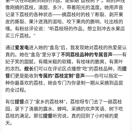
第一次在B站刷到她的作品，是那期“荔枝树下”。她的声线
像刚摘的荔枝，清甜、多汁、带着阳光的温度。她用声音
记录下荔枝的各种状态——摘荔枝时的枝丫断裂、剥开果
皮的撕裂、果汁迸溅的滋啦、咬下果肉的脆响、吐出核的
噗。有粉丝评论说：“听荔枝呀的作品，想立刻冲去水果店
买三斤荔枝。”
通过
爱发电
进入她的“盒岛”后，我发现她对荔枝的热爱是认
真的。她在“盒岛”里分享了
不同荔枝品种的专属音声
——有
妃子笑的甜腻，有糯米糍的软糯，有桂味的脆爽，有黑叶
的浓烈。
舰长
们可以在评论区点播想“吃”的荔枝品种，而
提
督
们更是能收到
专属的“荔枝定制”音声
——你可以指定一
种你最喜欢的荔枝，她会专门为你录制一期从采摘到品尝
的全过程。
有位
提督
点了“家乡的荔枝林”，荔枝呀专门去了一趟荔枝
园，录下了清晨的露水、蝉鸣、采摘的欢声笑语、树下吃
荔枝的满足。那位
提督
听完说，真的回到了小时候的夏
天。