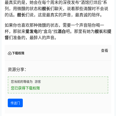
最真实的是，她会在每个周末的深夜发布“酒馆打烊后”系
列，用微醺的状态和
舰长
们聊天，说着那些清醒时不会说
的话。
舰长
们说，这是最真实的声音，最真诚的陪伴。
如果你也喜欢那种微醺的状态，需要一个声音陪你喝一
杯，那就来
爱发电
的“盒岛”找
酒白
吧。那里有她为
舰长
和
提
督
们准备的，最醉人的声音。
查看
下载权限
资源分享：
您当前的等级为
游客
您已获得下载权限
传送门