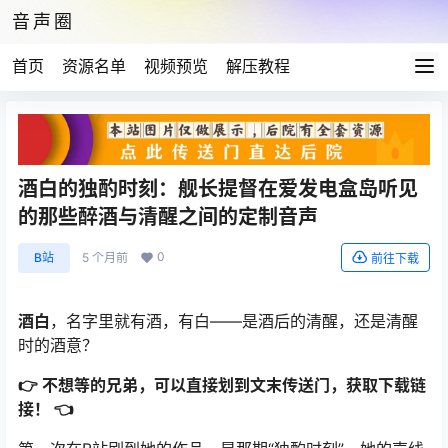
音声圈
首页
资源名单
视频预览
解压教程
酒白的独酌时刻：舰长提督在爱发电盒岛听见
的那些醉酒与清醒之间的定制音声
0
B站
5 个月前
前往下载
酒白
，名字里就有酒，有白——是酒后的清醒，还是清醒
时的酒意？
👉 不想等的兄弟，可以直接划到文末传送门，获取下载链
接！ 👈