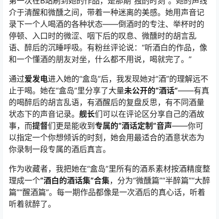
第一次在B站刷到她的作品，是那期“独酌时刻”。她的声线
介于清醒和微醺之间，带着一种迷离的美感。她用声音记
录下一个人喝酒的各种状态——倒酒时的专注、举杯时的
停顿、入口时的微涩、咽下后的叹息、微醺时的胡言乱
语、醉后的沉睡呼吸。有粉丝评论说：“听酒白的作品，像
和一个懂酒的朋友对坐，什么都不用说，喝就完了。”
通过
爱发电
进入她的“盒岛”后，我发现她对“酒”的理解远不
止于喝。她在“盒岛”里分享了大量
未公开的“酒话”
——有真
的喝醉后的胡言乱语，有酒醒后的复盘反思，有不同酒量
状态下的声音记录。
舰长
们可以在评论区分享自己的酒故
事，而
提督
们更是能收到
专属的“酒话定制”音声
——你可
以指定一个你想倾诉的时刻，她会用最适合的酒意状态为
你录制一段专属的酒后真言。
作为收藏者，我把她在“盒岛”里所有的酒系素材按酒精度整
理成一个
“酒白的酒话集”合集
，分为“微醺篇”“半醉篇”“大醉
篇”“醒酒篇”。每一期作品都像是一次酒后的真心话，听着
听着就醉了。