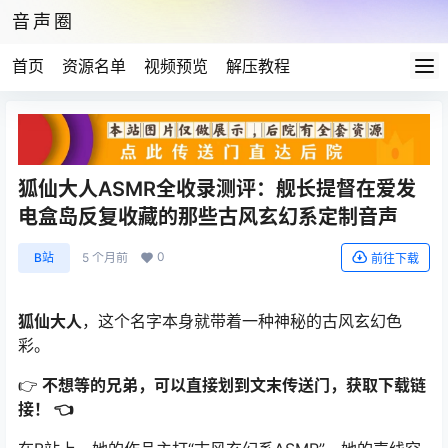
音声圈
首页
资源名单
视频预览
解压教程
狐仙大人ASMR全收录测评：舰长提督在爱发
电盒岛反复收藏的那些古风玄幻系定制音声
0
B站
5 个月前
前往下载
狐仙大人
，这个名字本身就带着一种神秘的古风玄幻色
彩。
👉
不想等的兄弟，可以直接划到文末传送门，获取下载链
接！ 👈