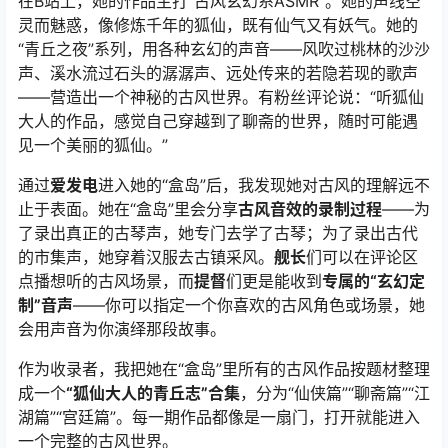
在B站上，她的作品主打“古风玄幻系ASMR”。她的声线空
灵而魅惑，像修炼千年的狐仙，既有仙气又有妖气。她的
“青丘之夜”系列，用各种玄幻的声音——风吹过桃林的沙沙
声、溪水流过石头的潺潺声、远处传来的若隐若现的歌声
——营造出一个神秘的古风世界。有粉丝评论说：“听狐仙
大人的作品，感觉自己穿越到了聊斋的世界，随时可能遇
见一个美丽的狐仙。”
通过
爱发电
进入她的“盒岛”后，我发现她对古风的理解远不
止于表面。她在“盒岛”里会分享
古风音效的录制过程
——为
了录出真正的古琴声，她专门去学了古琴；为了录出古代
的市集声，她穿着汉服去古镇采风。
舰长
们可以在评论区
点播想听的古风场景，而
提督
们更是能收到
专属的“玄幻定
制”音声
——你可以指定一个你喜欢的古风角色或场景，她
会用声音为你演绎那段故事。
作为收录者，我把她在“盒岛”里所有的古风作品按题材整理
成一个
“狐仙大人的青丘志”合集
，分为“仙侠篇”“聊斋篇”“江
湖篇”“宫廷篇”。每一期作品都像是一扇门，打开就能进入
一个完整的古风世界。