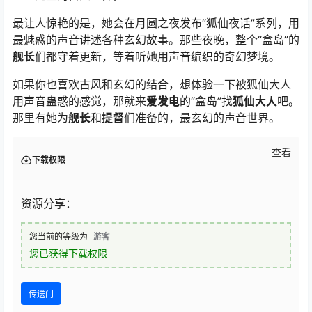
最让人惊艳的是，她会在月圆之夜发布“狐仙夜话”系列，用
最魅惑的声音讲述各种玄幻故事。那些夜晚，整个“盒岛”的
舰长
们都守着更新，等着听她用声音编织的奇幻梦境。
如果你也喜欢古风和玄幻的结合，想体验一下被狐仙大人
用声音蛊惑的感觉，那就来
爱发电
的“盒岛”找
狐仙大人
吧。
那里有她为
舰长
和
提督
们准备的，最玄幻的声音世界。
查看
下载权限
资源分享：
您当前的等级为
游客
您已获得下载权限
传送门