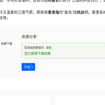
香，冬天的雪落声。这些作品被
舰长
们称为“江南的声⾳日历”
冷又温柔的江南气质，那就来
爱发电
的“盒岛”找
杭白
吧。那里有
世界。
资源分享：
免费下载
您当前的等级为
游客
您已获得下载权限
传送门