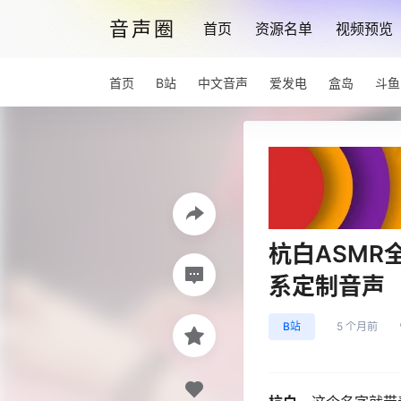
音声圈
首页
资源名单
视频预览
首页
B站
中文音声
爱发电
盒岛
斗鱼
杭白ASM
系定制音声
B站
5 个月前