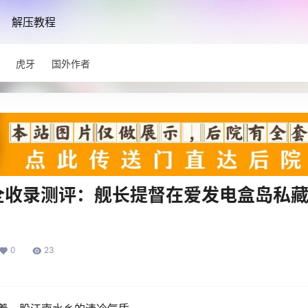
解压教程
虎牙
国外作者
R全收录测评：舰长提督在爱发电盒岛私
0
23