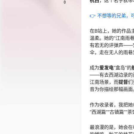
杭白
，这个名字就带
0
👉 不想等的兄弟，
在B站上，她的作品
温柔。她的“江南雨
有若无的评弹声——
伞，走在无人的雨巷
成为
爱发电
“盒岛”的
——有去西湖边录的
江南场景，而
提督
们
音为你描绘那幅画面
作为收录者，我把她
“西湖篇”“古镇篇”
最浪漫的是，她会在