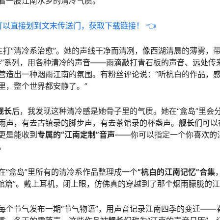
着一股江南水乡的清冷气质。
可以直接划到文末传送门，获取下载链接！ 👈
主打“清冷系治愈”。她的声线干净而清冽，像西湖清晨的薄雾，
巷”系列，用各种清冷的声音——雨滴敲打青石板的声音、远处传
营造出一种烟雨江南的氛围。有粉丝评论说：“听杭白的作品，
里，整个世界都安静了。”
舰长
后，我发现这种清冷感是她骨子里的气质。她在“盒岛”里会
雨声，有去古镇录的脚步声，有去茶馆录的杯盏声。
舰长
们可以
更是能收到
专属的“江南定制”音声
——你可以指定一个你喜欢的
。
在“盒岛”里所有的清冷系作品整理成一个
“杭白的江南记忆”合集
“茶馆篇”。戴上耳机，闭上眼，仿佛真的穿越到了那个烟雨朦胧的
每个节气发布一期“节气物语”，用声音记录江南四季的变迁——