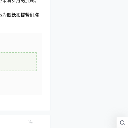
，记录着岁月的流转。
她为
舰长
和
提督
们准
B站