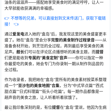
油条的滋滋声——搭配她享受美食时的满足哼哼，让人一
大早就能收获满满的幸福感。
👉 不想等的兄弟，可以直接划到文末传送门，获取下载链
接！ 👈
通过
爱发电
进入她的“盒岛”后，我发现这里的美食盛宴更丰
盛了。她在“盒岛”里会分享
完整的美食制作过程录音
——从
准备食材开始，到烹饪的全过程，再到最后享受美食的满
足声。
舰长
们可以在评论区点播想听的美食主题，而
提督
们更是能收到
专属的“美食定制”音声
——你可以指定一种
你最爱吃的美食，她会专门为你录制一期从制作到品尝的
全过程。
作为收录者，我把她在“盒岛”里所有的美食素材按菜系整理
成一个
“豆沙包的美食地图”合集
，分为“中式早点篇”“西式
甜点篇”“日式料理篇”“街头小吃篇”。每一期作品都像是一
趟声音的美食之旅，让人听着听着就饿了。
最让我印象深刻的是，有位
提督
在“盒岛”里说，他因为生病