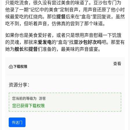
只能吃流食，很久没有尝过美食的味道了。豆沙包专门为
他录了一期“记忆中的美食”定制音声，用声音还原了他小时
候最爱吃的红烧肉。那位
提督
后来在“盒岛”里回复说，虽然
吃不到，但听着声音，仿佛真的尝到了那个味道。
如果你也是美食爱好者，或者只是想用声音慰藉一下饥饿
的灵魂，那就来
爱发电
的“盒岛”找
豆沙包好次吗
吧。那里有
她为
舰长
和
提督
们准备的，最美味的声音盛宴。
查看
下载权限
资源分享：
您当前的等级为
游客
您已获得下载权限
传送门