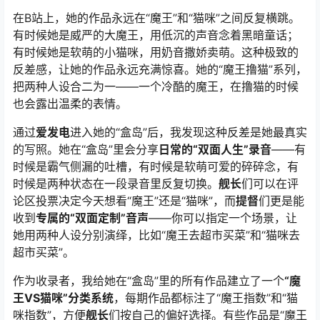
在B站上，她的作品永远在“魔王”和“猫咪”之间反复横跳。
有时候她是威严的大魔王，用低沉的声音念着黑暗童话；
有时候她是软萌的小猫咪，用奶音撒娇卖萌。这种极致的
反差感，让她的作品永远充满惊喜。她的“魔王撸猫”系列，
把两种人设合二为一——一个冷酷的魔王，在撸猫的时候
也会露出温柔的表情。
通过
爱发电
进入她的“盒岛”后，我发现这种反差是她最真实
的写照。她在“盒岛”里会分享
日常的“双面人生”录音
——有
时候是霸气侧漏的吐槽，有时候是软萌可爱的碎碎念，有
时候是两种状态在一段录音里反复切换。
舰长
们可以在评
论区投票决定今天想看“魔王”还是“猫咪”，而
提督
们更是能
收到
专属的“双面定制”音声
——你可以指定一个场景，让
她用两种人设分别演绎，比如“魔王去超市买菜”和“猫咪去
超市买菜”。
作为收录者，我给她在“盒岛”里的所有作品建立了一个
“魔
王VS猫咪”分类系统
，每期作品都标注了“魔王指数”和“猫
咪指数”，方便
舰长
们按自己的偏好选择。有些作品是“魔王