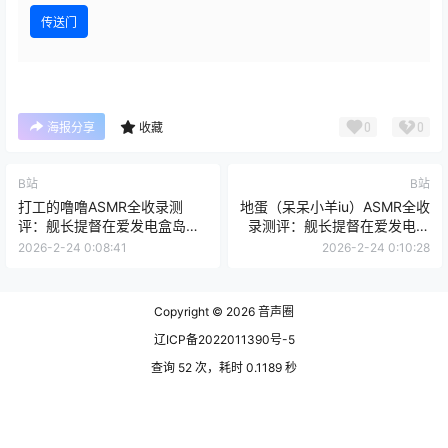
传送门
0
0
海报分享
收藏
B站
B站
打工的噜噜ASMR全收录测
地蛋（呆呆小羊iu）ASMR全收
评：舰长提督在爱发电盒岛点
录测评：舰长提督在爱发电盒
播的那些社畜共鸣系定制音声
岛私藏的那些软萌系定制音声
2026-2-24 0:08:41
2026-2-24 0:10:28
Copyright © 2026
音声圈
辽ICP备2022011390号-5
查询 52 次，耗时 0.1189 秒