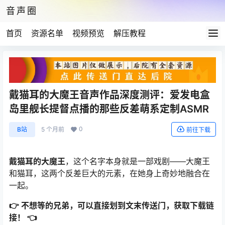
音声圈
首页
资源名单
视频预览
解压教程
戴猫耳的大魔王音声作品深度测评：爱发电盒
岛里舰长提督点播的那些反差萌系定制ASMR
0
B站
5 个月前
前往下载
戴猫耳的大魔王
，这个名字本身就是一部戏剧——大魔王
和猫耳，这两个反差巨大的元素，在她身上奇妙地融合在
一起。
👉 不想等的兄弟，可以直接划到文末传送门，获取下载链
接！ 👈