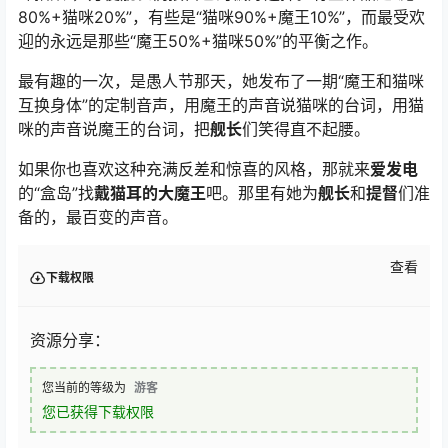
80%+猫咪20%”，有些是“猫咪90%+魔王10%”，而最受欢
迎的永远是那些“魔王50%+猫咪50%”的平衡之作。
最有趣的一次，是愚人节那天，她发布了一期“魔王和猫咪
互换身体”的定制音声，用魔王的声音说猫咪的台词，用猫
咪的声音说魔王的台词，把
舰长
们笑得直不起腰。
如果你也喜欢这种充满反差和惊喜的风格，那就来
爱发电
的“盒岛”找
戴猫耳的大魔王
吧。那里有她为
舰长
和
提督
们准
备的，最百变的声音。
查看
下载权限
资源分享：
您当前的等级为
游客
您已获得下载权限